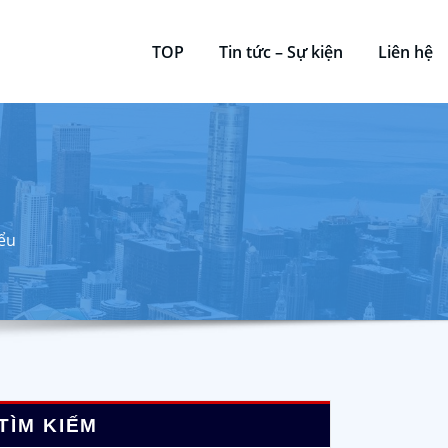
TOP
Tin tức – Sự kiện
Liên hệ
iểu
TÌM KIẾM