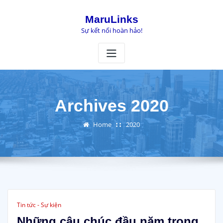
Skip
to
MaruLinks
content
Sự kết nối hoàn hảo!
Archives 2020
Home
2020
Tin tức - Sự kiện
Những câu chúc đầu năm trong