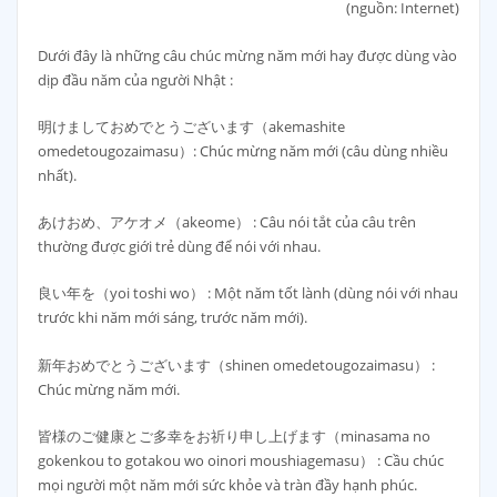
(nguồn: Internet)
Dưới đây là những câu chúc mừng năm mới hay được dùng vào
dịp đầu năm của người Nhật :
明けましておめでとうございます（akemashite
omedetougozaimasu）: Chúc mừng năm mới (câu dùng nhiều
nhất).
あけおめ、アケオメ（akeome） : Câu nói tắt của câu trên
thường được giới trẻ dùng để nói với nhau.
良い年を（yoi toshi wo） : Một năm tốt lành (dùng nói với nhau
trước khi năm mới sáng, trước năm mới).
新年おめでとうございます（shinen omedetougozaimasu） :
Chúc mừng năm mới.
皆様のご健康とご多幸をお祈り申し上げます（minasama no
gokenkou to gotakou wo oinori moushiagemasu） : Cầu chúc
mọi người một năm mới sức khỏe và tràn đầy hạnh phúc.