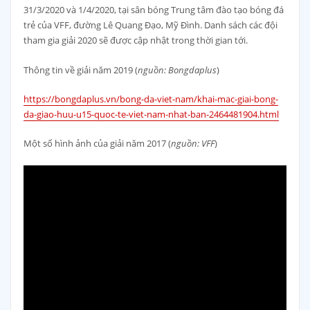
31/3/2020 và 1/4/2020, tại sân bóng Trung tâm đào tạo bóng đá
trẻ của VFF, đường Lê Quang Đạo, Mỹ Đình. Danh sách các đội
tham gia giải 2020 sẽ được cập nhật trong thời gian tới.
Thông tin về giải năm 2019 (
nguồn: Bongdaplus
)
https://bongdaplus.vn/bong-da-viet-nam/khai-mac-giai-bong-
da-giao-huu-u15-quoc-te-viet-nam-nhat-ban-2464481904.html
Một số hình ảnh của giải năm 2017 (
nguồn: VFF
)