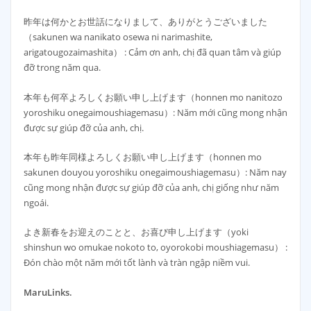
昨年は何かとお世話になりまして、ありがとうございました
（sakunen wa nanikato osewa ni narimashite,
arigatougozaimashita） : Cảm ơn anh, chị đã quan tâm và giúp
đỡ trong năm qua.
本年も何卒よろしくお願い申し上げます（honnen mo nanitozo
yoroshiku onegaimoushiagemasu）: Năm mới cũng mong nhận
được sự giúp đỡ của anh, chị.
本年も昨年同様よろしくお願い申し上げます（honnen mo
sakunen douyou yoroshiku onegaimoushiagemasu）: Năm nay
cũng mong nhận được sự giúp đỡ của anh, chị giống như năm
ngoái.
よき新春をお迎えのことと、お喜び申し上げます（yoki
shinshun wo omukae nokoto to, oyorokobi moushiagemasu） :
Đón chào một năm mới tốt lành và tràn ngập niềm vui.
MaruLinks.