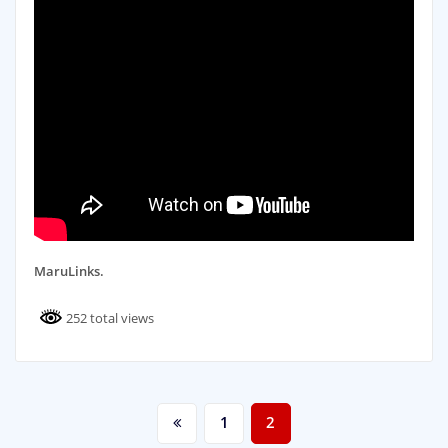
MaruLinks.
252 total views
Điều
1
2