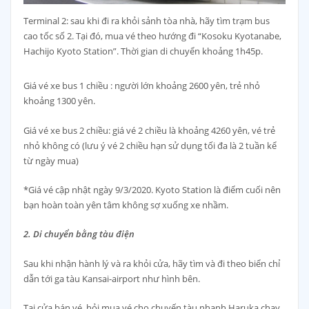
Terminal 2: sau khi đi ra khỏi sảnh tòa nhà, hãy tìm trạm bus
cao tốc số 2. Tại đó, mua vé theo hướng đi “Kosoku Kyotanabe,
Hachijo Kyoto Station”. Thời gian di chuyển khoảng 1h45p.
Giá vé xe bus 1 chiều : người lớn khoảng 2600 yên, trẻ nhỏ
khoảng 1300 yên.
Giá vé xe bus 2 chiều: giá vé 2 chiều là khoảng 4260 yên, vé trẻ
nhỏ không có (lưu ý vé 2 chiều hạn sử dụng tối đa là 2 tuần kể
từ ngày mua)
*Giá vé cập nhật ngày 9/3/2020. Kyoto Station là điểm cuối nên
bạn hoàn toàn yên tâm không sợ xuống xe nhầm.
2. Di chuyển bằng tàu điện
Sau khi nhận hành lý và ra khỏi cửa, hãy tìm và đi theo biển chỉ
dẫn tới ga tàu Kansai-airport như hình bên.
Tại cửa bán vé, hỏi mua vé cho chuyến tàu nhanh Haruka chạy