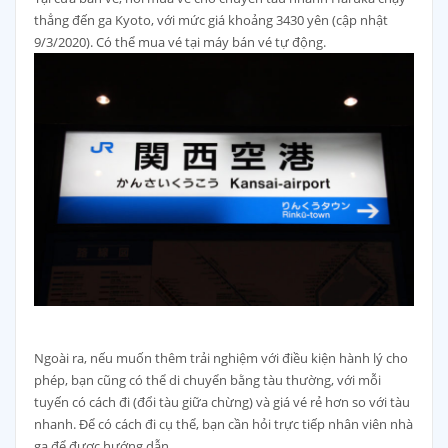
thẳng đến ga Kyoto, với mức giá khoảng 3430 yên (cập nhật
9/3/2020). Có thể mua vé tại máy bán vé tự động.
Ngoài ra, nếu muốn thêm trải nghiệm với điều kiện hành lý cho
phép, bạn cũng có thể di chuyển bằng tàu thường, với mỗi
tuyến có cách đi (đổi tàu giữa chừng) và giá vé rẻ hơn so với tàu
nhanh. Để có cách đi cụ thể, bạn cần hỏi trực tiếp nhân viên nhà
ga để được hướng dẫn.