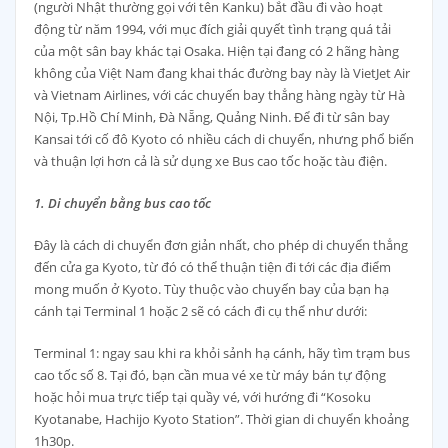
(người Nhật thường gọi với tên Kanku) bắt đầu đi vào hoạt
động từ năm 1994, với mục đích giải quyết tình trạng quá tải
của một sân bay khác tại Osaka. Hiện tại đang có 2 hãng hàng
không của Việt Nam đang khai thác đường bay này là VietJet Air
và Vietnam Airlines, với các chuyến bay thẳng hàng ngày từ Hà
Nội, Tp.Hồ Chí Minh, Đà Nẵng, Quảng Ninh. Để đi từ sân bay
Kansai tới cố đô Kyoto có nhiều cách di chuyển, nhưng phổ biến
và thuận lợi hơn cả là sử dụng xe Bus cao tốc hoặc tàu điện.
1. Di chuyển bằng bus cao tốc
Đây là cách di chuyển đơn giản nhất, cho phép di chuyển thẳng
đến cửa ga Kyoto, từ đó có thể thuận tiện đi tới các địa điểm
mong muốn ở Kyoto. Tùy thuộc vào chuyến bay của bạn hạ
cánh tại Terminal 1 hoặc 2 sẽ có cách đi cụ thể như dưới:
Terminal 1: ngay sau khi ra khỏi sảnh hạ cánh, hãy tìm trạm bus
cao tốc số 8. Tại đó, bạn cần mua vé xe từ máy bán tự động
hoặc hỏi mua trực tiếp tại quầy vé, với hướng đi “Kosoku
Kyotanabe, Hachijo Kyoto Station”. Thời gian di chuyển khoảng
1h30p.