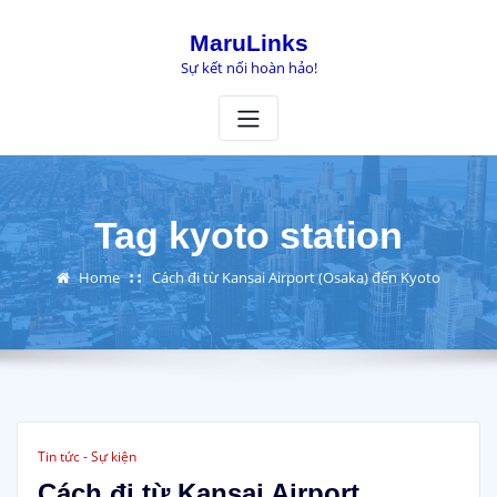
Skip
to
MaruLinks
content
Sự kết nối hoàn hảo!
Tag kyoto station
Home
Cách đi từ Kansai Airport (Osaka) đến Kyoto
Tin tức - Sự kiện
Cách đi từ Kansai Airport