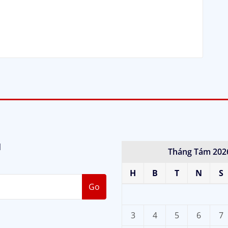
M
Tháng Tám 202
H
B
T
N
S
Go
3
4
5
6
7