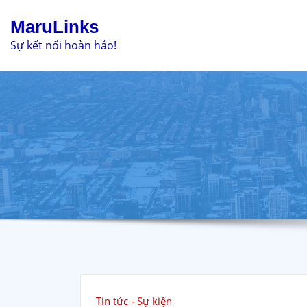
Skip
MaruLinks
to
Sự kết nối hoàn hảo!
content
Tin tức - Sự kiện