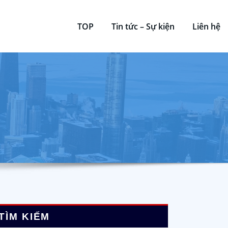
TOP
Tin tức – Sự kiện
Liên hệ
TÌM KIẾM