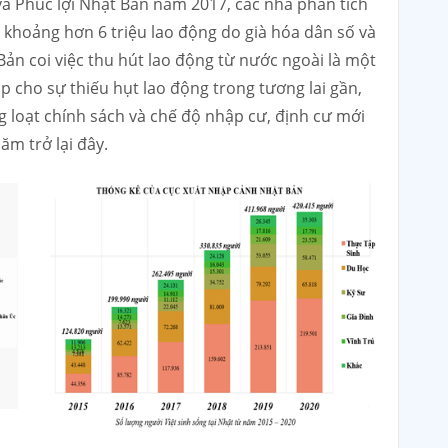
và Phúc lợi Nhật Bản năm 2017, các nhà phân tích
 khoảng hơn 6 triệu lao động do già hóa dân số và
 Bản coi việc thu hút lao động từ nước ngoài là một
p cho sự thiếu hụt lao động trong tương lai gần,
 loạt chính sách và chế độ nhập cư, định cư mới
m trở lại đây.